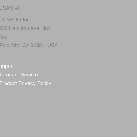
USA/CAN
COYERO Inc.
228 Hamilton Ave, 3rd
floor
Palo Alto, CA 94301, USA
Imprint
Terms of Service
Product Privacy Policy