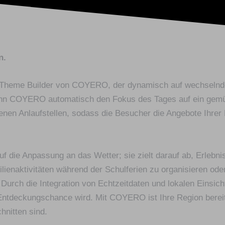
n.
 dem Theme Builder von COYERO, der dynamisch auf wechseln
ann COYERO automatisch den Fokus des Tages auf ein gemüt
nen Anlaufstellen, sodass die Besucher die Angebote Ihre
f die Anpassung an das Wetter; sie zielt darauf ab, Erlebn
lienaktivitäten während der Schulferien zu organisieren o
 Durch die Integration von Echtzeitdaten und lokalen Eins
r Entdeckungschance wird. Mit COYERO ist Ihre Region bere
hnitten sind.