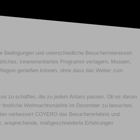
de Bedingungen und unterschiedliche Besucherinteressen
liches, innenorientiertes Programm verlagern. Museen,
r Region genießen können, ohne dass das Wetter zum
isse zu schaffen, die zu jedem Anlass passen. Ob es darum
der festliche Weihnachtsmärkte im Dezember zu besuchen,
ichten verbessert COYERO das Besuchererlebnis und
it, ansprechende, maßgeschneiderte Erfahrungen