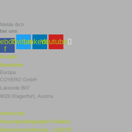
Melde dich
bei uns
ebook-
Twitter
Linkedin
Youtube
f
Kontakt
Newsletter
Europa
COYERO GmbH
Lakeside B07
9020 Klagenfurt,
Austria
Impressum
Nutzungsbedingungen Produkte
Datenschutzerklärung – DSGVO