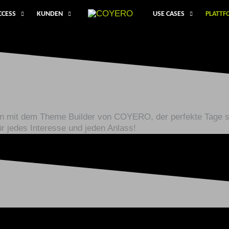
CCESS
KUNDEN
USE CASES
PLATT
ten mit dem Theme Builder von COYERO, der perfekte Tage sp
r jedes Interesse und jeden Anlass!