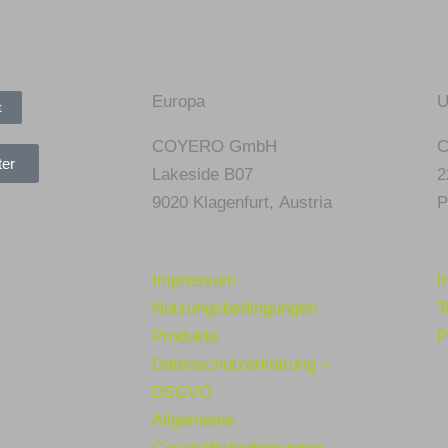
Europa
U
t
COYERO GmbH
C
ter
Lakeside B07
2
9020 Klagenfurt,
Austria
P
Impressum
I
Nutzungsbedingungen
T
Produkte
P
Datenschutzerklärung –
DSGVO
Allgemeine