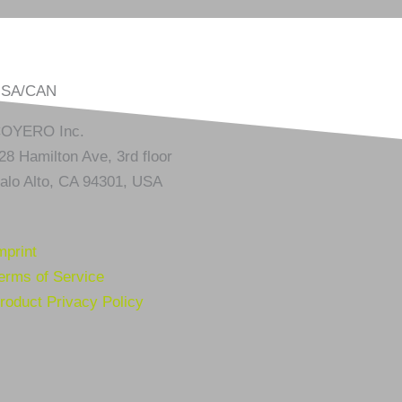
SA/CAN
OYERO Inc.
28 Hamilton Ave, 3rd floor
alo Alto, CA 94301, USA
mprint
erms of Service
roduct Privacy Policy