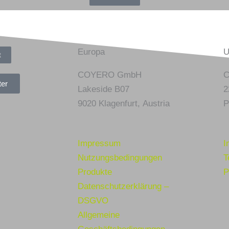
Europa
U
t
COYERO GmbH
C
ter
Lakeside B07
2
9020 Klagenfurt,
Austria
P
Impressum
I
Nutzungsbedingungen
T
Produkte
P
Datenschutzerklärung –
DSGVO
Allgemeine