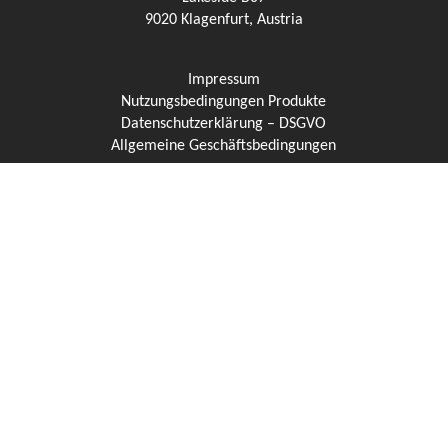
9020 Klagenfurt,
Austria
Impressum
Nutzungsbedingungen Produkte
Datenschutzerklärung – DSGVO
Allgemeine Geschäftsbedingungen
Nutzungsbedingungen Website
USA/CAN
COYERO Inc.
228 Hamilton Ave, 3rd floor
Palo Alto, CA 94301, USA
Imprint
Terms of Service
Product Privacy Policy