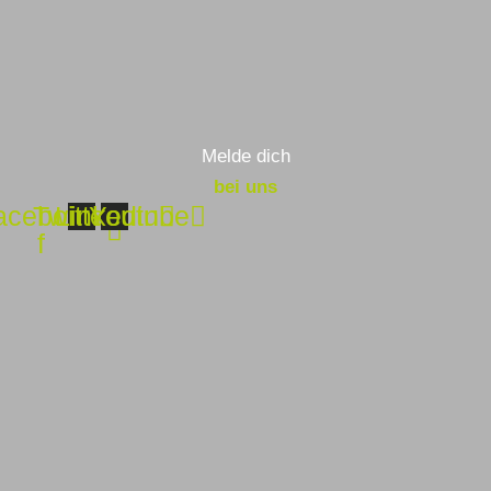
Melde dich
bei uns
acebook-
Twitter
Linkedin
Youtube
f